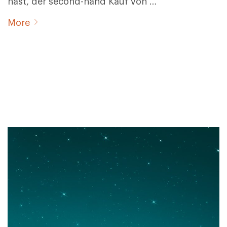
hast, der second-hand Kauf von …
More