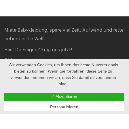
Miete Babykleidung: spare viel Zeit, Aufwand und rette
nebenbei die Welt.
Hast Du Fragen? Frag uns jetzt!
FAQ
Wir verwenden Cookies, um Ihnen das beste Nutzererlebnis
bieten zu können. Wenn Sie fortfahren, diese Seite zu
Checkout
verwenden, nehmen wir an, dass Sie damit einverstanden
Mein Account
sind.
AGB & Datenschutz
✓ Akzeptieren
© 2026
Personalisieren