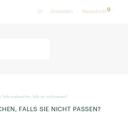
0
Anmelden
Warenkorb
 Teile austauschen, falls sie nicht passen?
CHEN, FALLS SIE NICHT PASSEN?