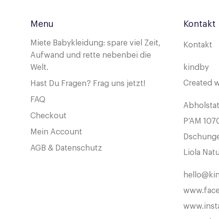
Menu
Kontakt
Miete Babykleidung: spare viel Zeit,
Kontakt
Aufwand und rette nebenbei die
Welt.
kindby
Created w
Hast Du Fragen? Frag uns jetzt!
FAQ
Abholstat
Checkout
P’AM 107
Mein Account
Dschungel
AGB & Datenschutz
Liola Nat
hello@ki
www.face
www.inst