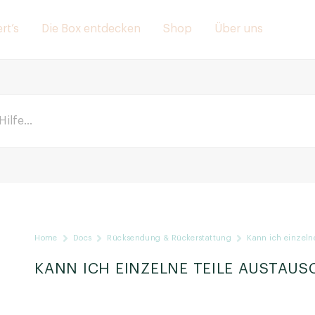
rt’s
Die Box entdecken
Shop
Über uns
Home
Docs
Rücksendung & Rückerstattung
Kann ich einzelne
KANN ICH EINZELNE TEILE AUSTAUS