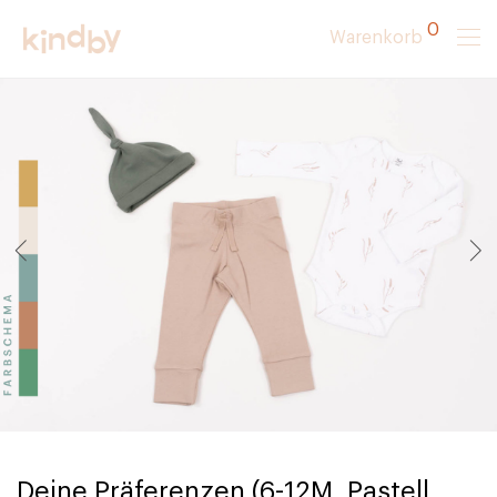
0
Warenkorb
Deine Präferenzen (6-12M, Pastell,