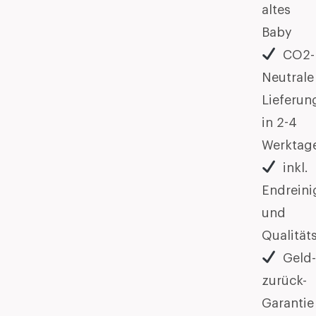
altes
Baby
CO2-
Neutrale
Lieferun
in 2-4
Werktag
inkl.
Endrein
und
Qualität
Geld
zurück-
Garantie