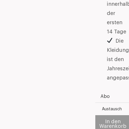
innerhal
der
ersten
14 Tage
Die
Kleidung
ist den
Jahresze
angepas
Abo
Austausch
In den
Warenkorb