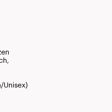
zen
ch,
/Unisex)