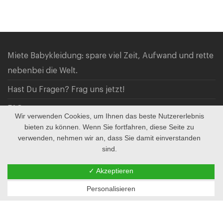
Miete Babykleidung: spare viel Zeit, Aufwand und rette
nebenbei die Welt.
Hast Du Fragen? Frag uns jetzt!
FAQ
Wir verwenden Cookies, um Ihnen das beste Nutzererlebnis
bieten zu können. Wenn Sie fortfahren, diese Seite zu
Checkout
verwenden, nehmen wir an, dass Sie damit einverstanden
Mein Account
sind.
AGB & Datenschutz
✓ Akzeptieren
© 2026
Personalisieren