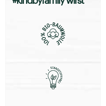
#kindbyfamily wirst