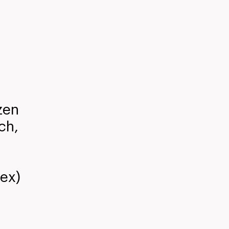
zen
ch,
ex)