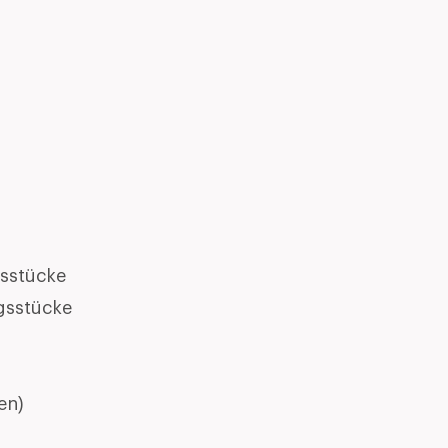
sstücke
gsstücke
en)