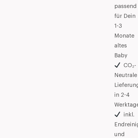
passend
für Dein
1-3
Monate
altes
Baby
CO₂-
Neutrale
Lieferun
in 2-4
Werktag
inkl.
Endrein
und